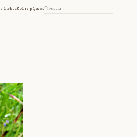
os bichos
Sobre pájaros