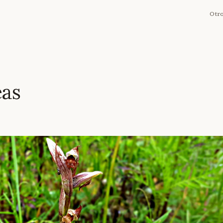
Otr
eas