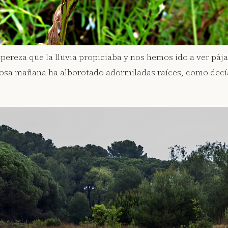
pereza que la lluvia propiciaba y nos hemos ido a ver pá
mosa mañana ha alborotado adormiladas raíces, como decía